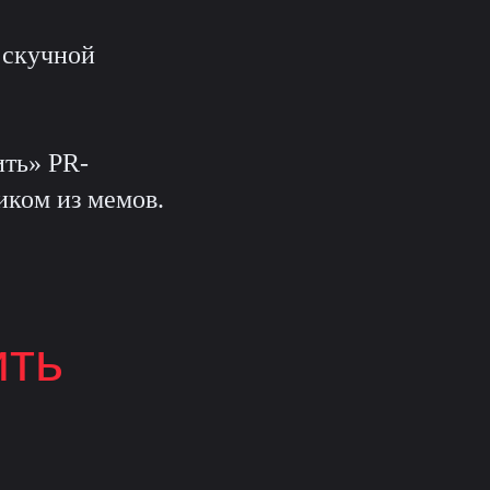
 скучной
ить» PR-
иком из мемов.
ить