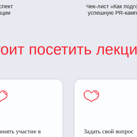
спект
Чек-лист «Как подг
кции
успешную PR-кам
тоит посетить лекц
инять участие в
Задать свой вопрос