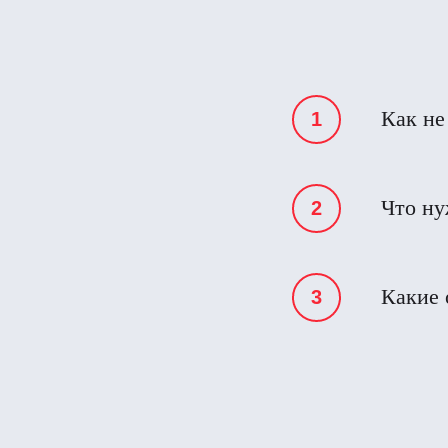
Как не
Что ну
Какие