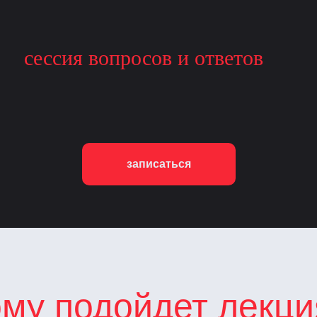
сессия вопросов и ответов
записаться
ому подойдет лекци