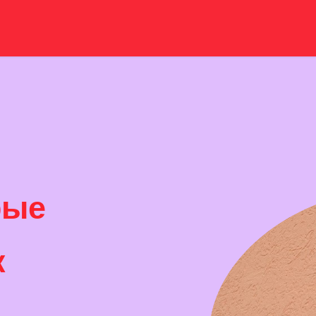
рые
к