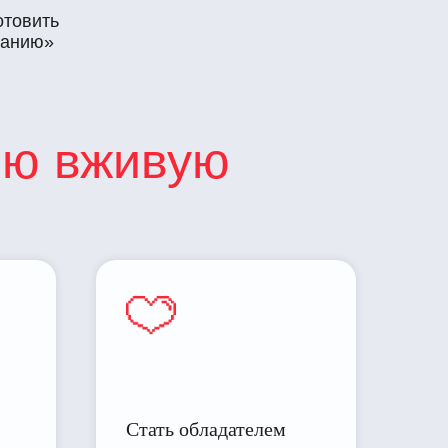
отовить
панию»
ию вживую
Стать обладателем