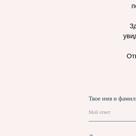
п
Зд
уви
От
Твое имя и фамил