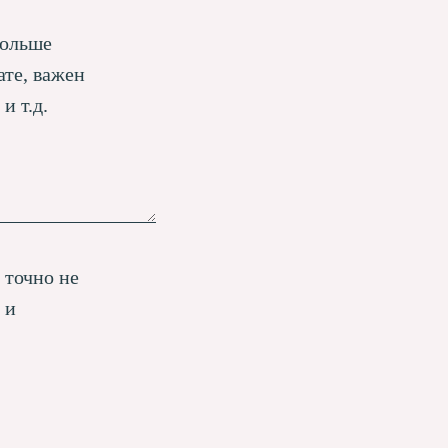
больше
ате, важен
и т.д.
 точно не
 и