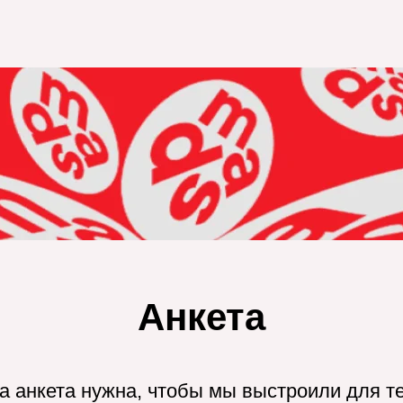
Анкета
а анкета нужна, чтобы мы выстроили для т