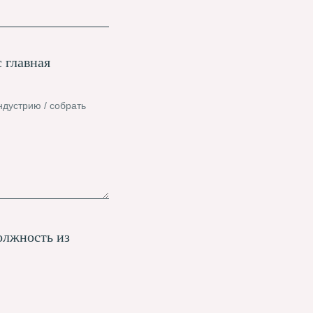
 главная
ндустрию / собрать
олжность из