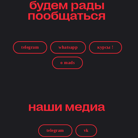
будем рады
пообщаться
telegram
whatsapp
курсы !
о mads
наши медиа
telegram
vk