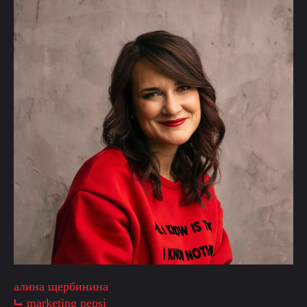
алина щербинина
⮡ marketing pepsi