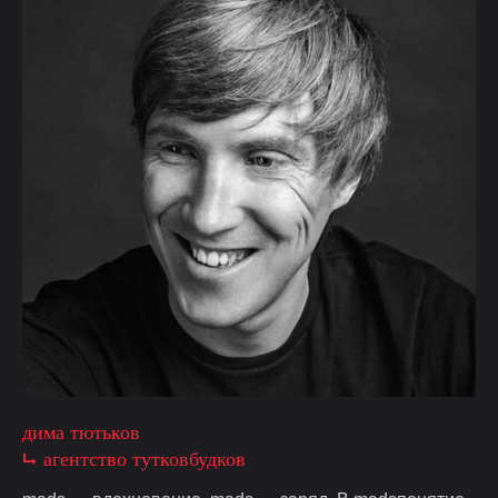
дима тютьков
⮡ агентство тутковбудков