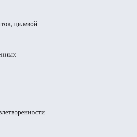
тов, целевой
енных
овлетворенности