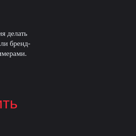
я делать
или бренд-
имерами.
ить