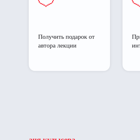
Получить подарок от
Пр
автора лекции
ин
аня кулысова