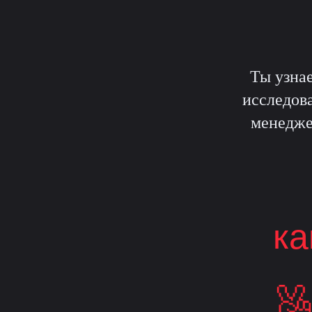
Ты узна
исследова
менедже
ка