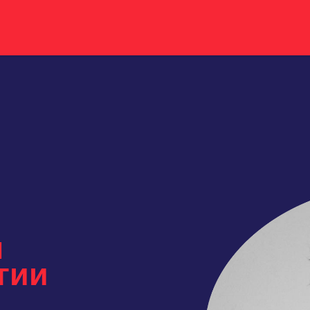
я
гии