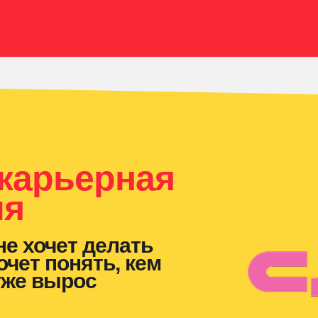
 карьерная
ия
не хочет делать
очет понять, кем
 уже вырос