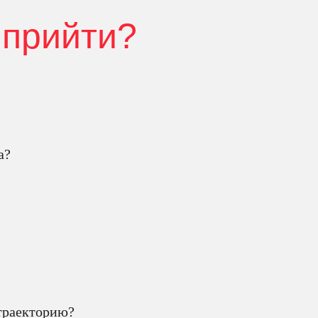
 прийти?
а?
 траекторию?