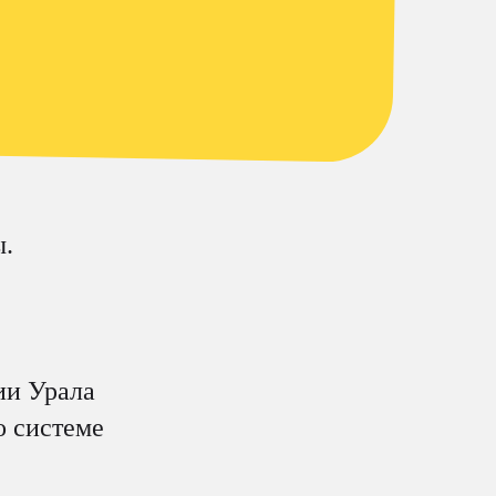
ы.
ии Урала
о системе