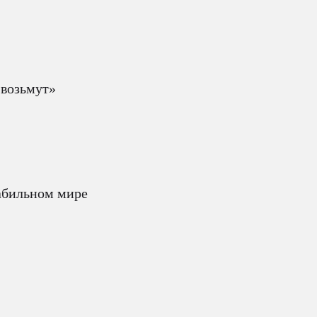
 возьмут»
табильном мире