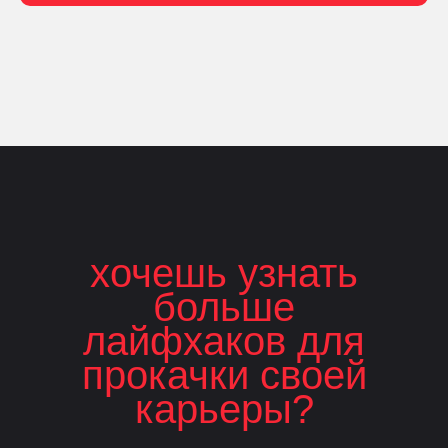
хочешь узнать
больше
лайфхаков для
прокачки своей
карьеры?