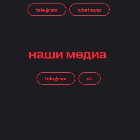
telegram
whatsapp
наши медиа
telegram
vk