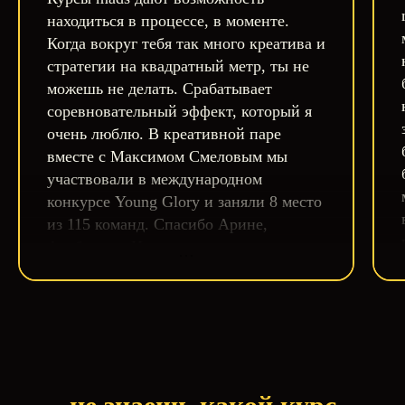
находиться в процессе, в моменте.
Когда вокруг тебя так много креатива и
стратегии на квадратный метр, ты не
можешь не делать. Срабатывает
соревновательный эффект, который я
очень люблю. В креативной паре
вместе с Максимом Смеловым мы
участвовали в международном
конкурсе Young Glory и заняли 8 место
из 115 команд. Спасибо Арине,
Альберту и Натали.
А ещё Mads помогает понять, кто ты.
В моем мире у каждого есть
выпуклости и впуклости, которые
дают осознание быть тем, кем ты не
можешь не быть. Я родился в семье,