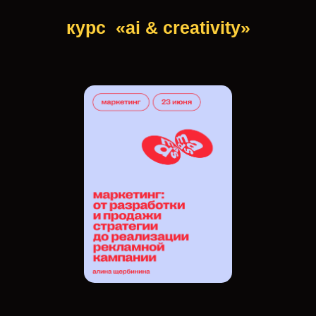
курс
«ai & сreativity»