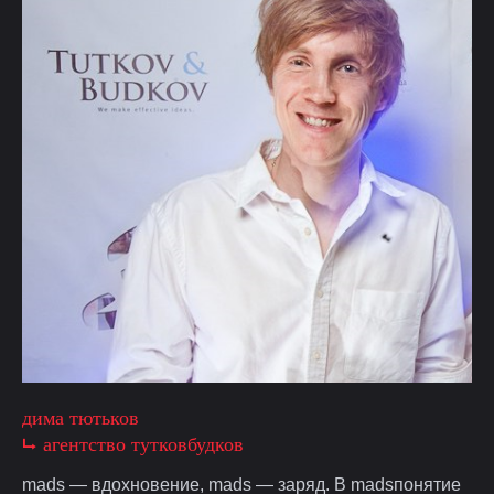
дима тютьков
⮡ агентство тутковбудков
mads — вдохновение, mads — заряд. В madsпонятие