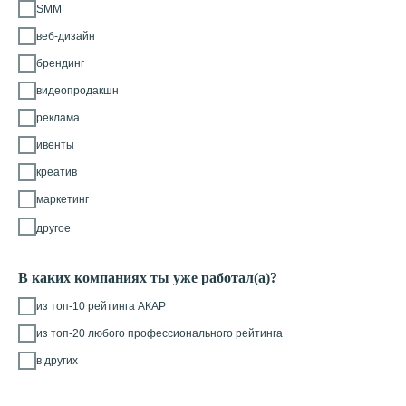
SMM
веб-дизайн
брендинг
видеопродакшн
реклама
ивенты
креатив
маркетинг
другое
В каких компаниях ты уже работал(а)?
из топ-10 рейтинга АКАР
из топ-20 любого профессионального рейтинга
в других