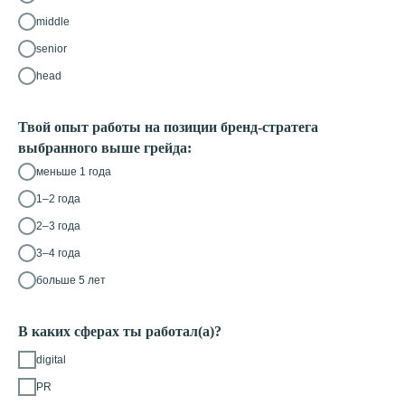
middle
senior
head
Твой опыт работы на позиции бренд-стратега
выбранного выше грейда:
меньше 1 года
1–2 года
2–3 года
3–4 года
больше 5 лет
В каких сферах ты работал(а)?
digital
PR