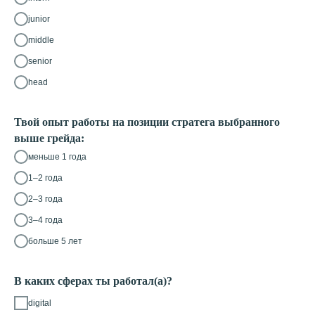
junior
middle
senior
head
Твой опыт работы на позиции стратега выбранного
выше грейда:
меньше 1 года
1–2 года
2–3 года
3–4 года
больше 5 лет
В каких сферах ты работал(а)?
digital