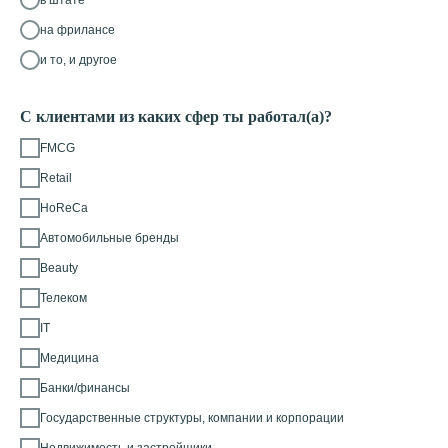
на фрилансе
и то, и другое
С клиентами из каких сфер ты работал(а)?
FMCG
Retail
HoReCa
Автомобильные бренды
Beauty
Телеком
IT
Медицина
Банки/финансы
Государственные структуры, компании и корпорации
Недвижимость и застройщики