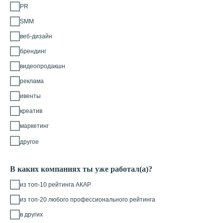
PR
SMM
веб-дизайн
брендинг
видеопродакшн
реклама
ивенты
креатив
маркетинг
другое
В каких компаниях ты уже работал(а)?
из топ-10 рейтинга АКАР
из топ-20 любого профессионального рейтинга
в других