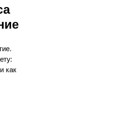
са
ние
тие.
ету:
и как