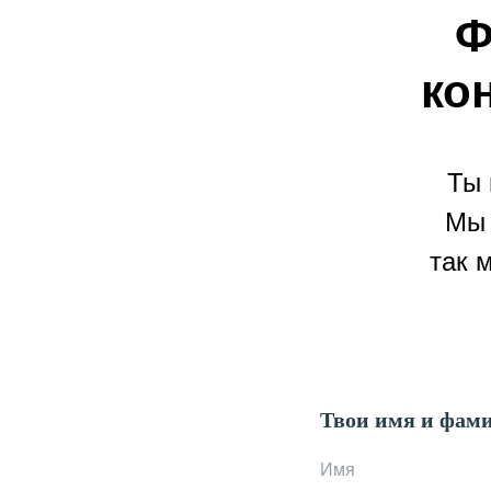
Ф
ко
Ты 
Мы 
так 
Твои имя и фам