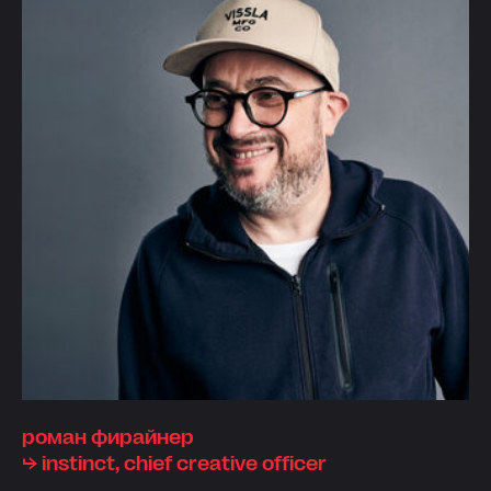
роман фирайнер
⮡ instinct, chief creative officer