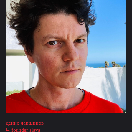
денис лапшинов
⮡ founder slava