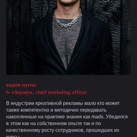
Привет
получай персональные предложения от mads по email
вадим пугин
⮡ cберзвук, chief marketing officer
я согласен с
условиями обработки персональных данных
и на
В индустрии креативной рекламы мало кто может
получение рекламно-информационных рассылок.
также компетентно и методично передавать
накопленные на практике знания как mads. Убедился
подписаться
в этом как на собственном опыте так и по
качественному росту сотрудников, прошедших их
курсы.