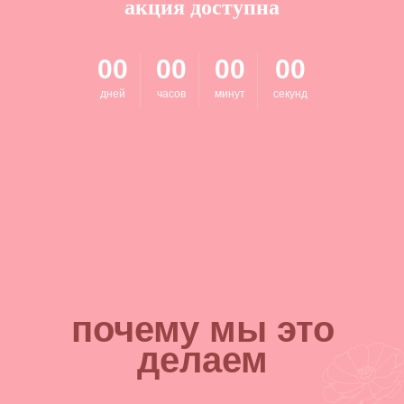
акция доступна
00
00
00
00
дней
часов
минут
секунд
почему мы это
делаем