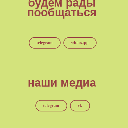
будем рады
пообщаться
telegram
whatsapp
наши медиа
telegram
vk