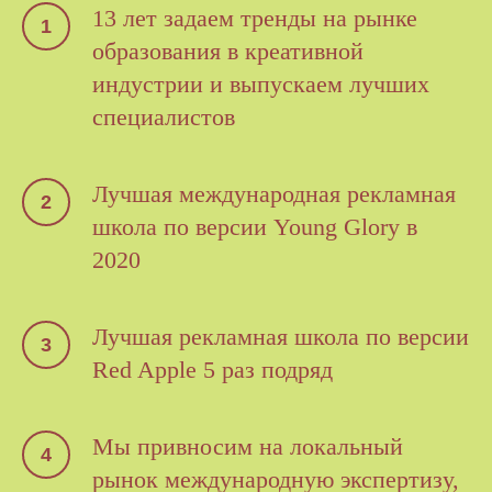
строить коммуникацию в команде,
13 лет задаем тренды на рынке
положительно влияющую
образования в креативной
на организацию процесса
индустрии и выпускаем лучших
и управление маркетингом.
специалистов
В настоящий момент я продолжаю
развиваться и визуализировать
Лучшая международная рекламная
междисциплинарные идеи с уклоном
на новые медиа в современном
школа по версии Young Glory в
искусстве.
2020
Лучшая рекламная школа по версии
Red Apple 5 раз подряд
Мы привносим на локальный
рынок международную экспертизу,