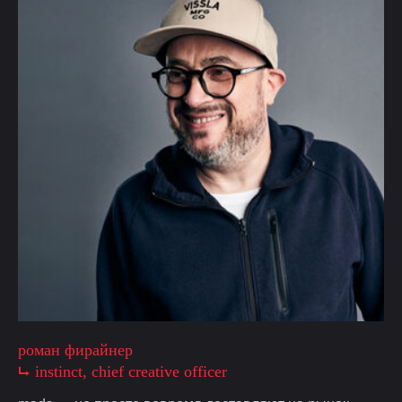
роман фирайнер
⮡ instinct, chief creative officer