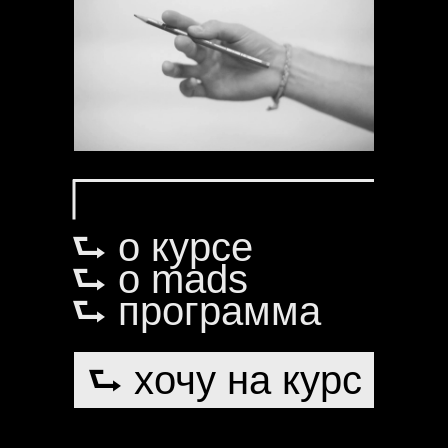
⮑ о курсе
⮑ о mads
⮑ программа
⮑ хочу на курс