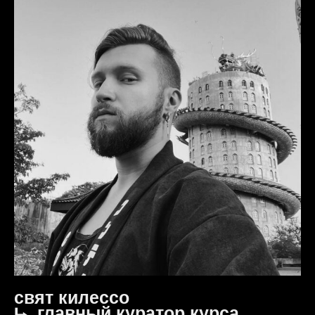
свят килессо
⮡ главный куратор курса,