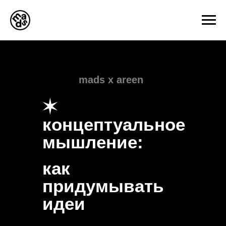
mads x areen
✶
концептуальное
мышление:
как
придумывать
идеи