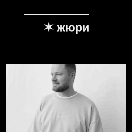
✶ жюри