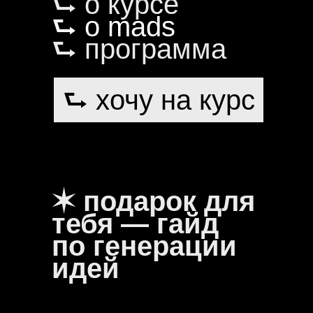
⮑ о курсе
⮑ о mads
⮑ программа
⮑ хочу на курс
✶ подарок для
тебя — гайд
по генерации
идей