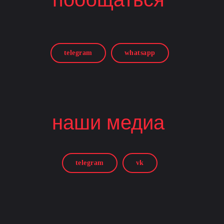
telegram
whatsapp
наши медиа
telegram
vk