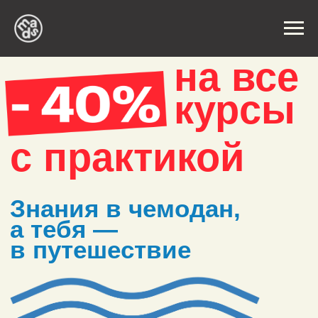
на все
курсы
с практикой
Знания в чемодан,
а тебя —
в путешествие