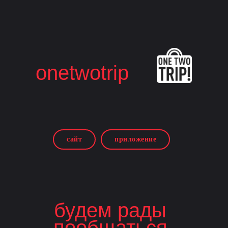
onetwotrip
сайт
приложение
будем рады
пообщаться