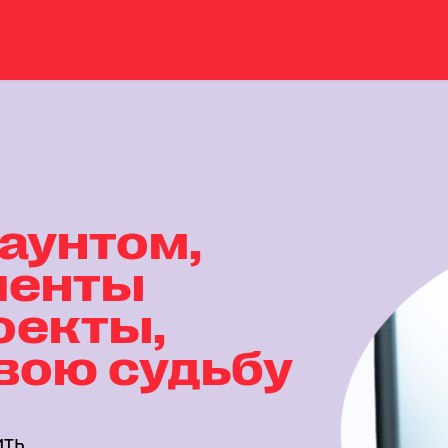
каунтом,
иенты
оекты,
вою судьбу
ить