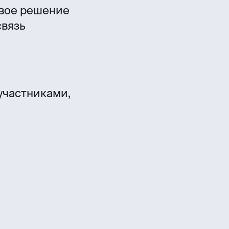
свое решение
связь
участниками,