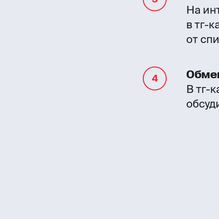
На ин
в тг-
от сп
Обме
В тг-
обсуд