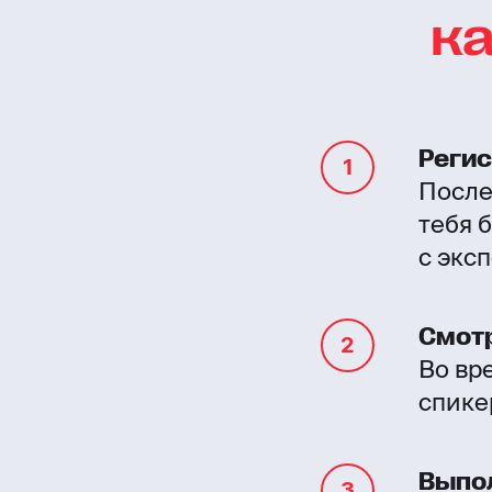
ка
Регис
После
тебя 
с экс
Смот
Во вр
спике
Выпо