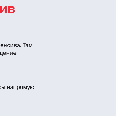
сив
тенсива. Там
бщение
осы напрямую