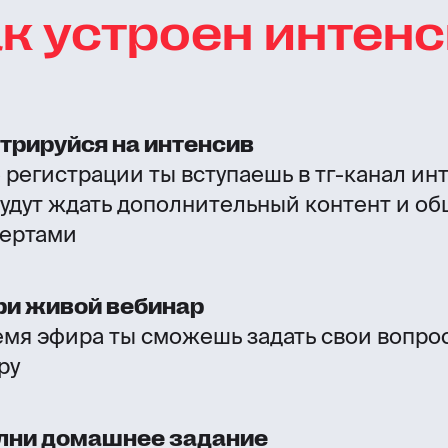
к устроен интен
трируйся на интенсив
 регистрации ты вступаешь в тг-канал ин
будут ждать дополнительный контент и о
пертами
ри живой вебинар
емя эфира ты сможешь задать свои вопр
ру
лни домашнее задание