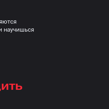
ляются
 и научишься
дить