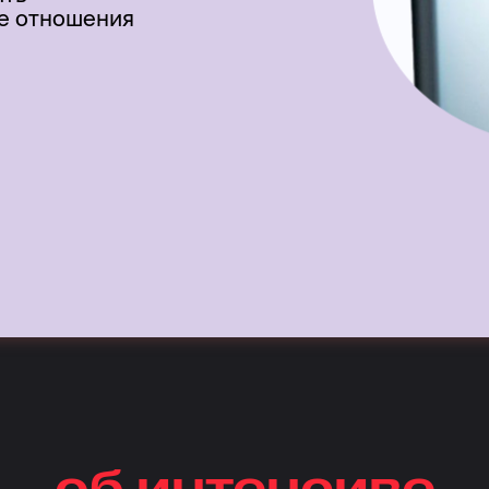
е отношения
об интенсиве