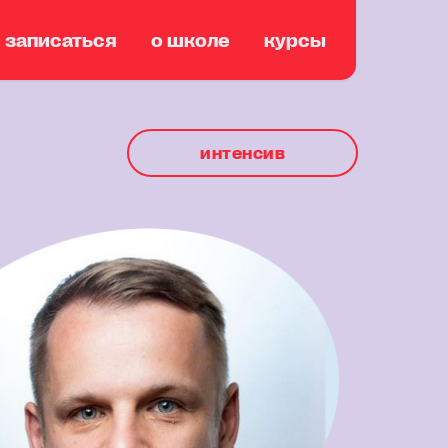
записаться
о школе
курсы
интенсив