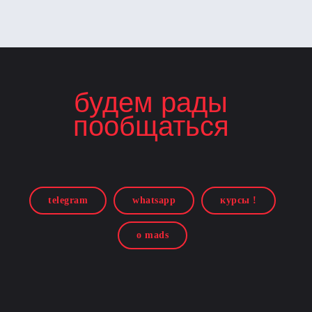
будем рады
пообщаться
telegram
whatsapp
курсы !
о mads