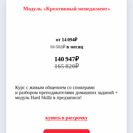
Модуль «Креативный менеджмент»
от 14 094₽
16 582₽
в месяц
140 947₽
165 820₽
Курс с живым общением со спикерами
и разбором преподавателями домашних заданий +
модуль Hard Skillz в предзаписи!
купить в рассрочку