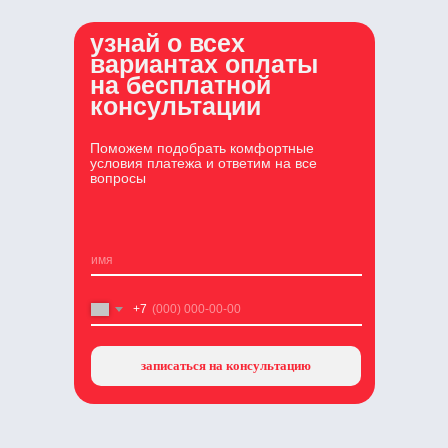
узнай о всех
вариантах оплаты
на бесплатной
консультации
Поможем подобрать комфортные
условия платежа и ответим на все
вопросы
+7
записаться на консультацию