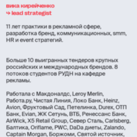
вика кирейченко
⮡ lead strategist
11 лет практики в рекламной сфере,
разработка бренд, коммуникационных, smm,
HR и event стратегий.
Больше 10 выигранных тендеров крупных
российских и международных брендов. 8
потоков студентов РУДН на кафедре
рекламы.
Работала с Макдоналдс, Leroy Merlin,
Работа.ру, Чистая Линия, Локо Банк, Heinz,
Avion, Фруктовый Сад, Петелинка, Durex, ОТП
Банк, Evian, ЖК Сетунь, ВТБ, Ренессанс Банк,
AirWick, X5 Retail Group, Север Сталь, Carlsberg,
Балтика, Oriflame, PWC, DaDa диеты, Zalando,
Captain Morgan, Боржоми, Святой источник,