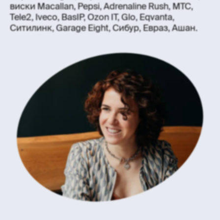
виски Macallan, Pepsi, Adrenaline Rush, МТС,
Tele2, Iveco, BasIP, Ozon IT, Glo, Eqvanta,
Ситилинк, Garage Eight, Сибур, Евраз, Ашан.