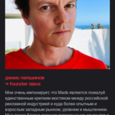
денис лапшинов
⮡ founder slava
Мне очень импонирует, что Mads является пожалуй
единственным крепким мостиком между российской
рекламной индустрией и куда более опытным и
взрослым западным рынком, уровнем и мышлением.