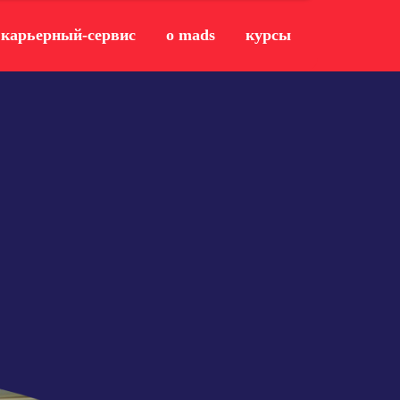
карьерный-сервис
о mads
курсы