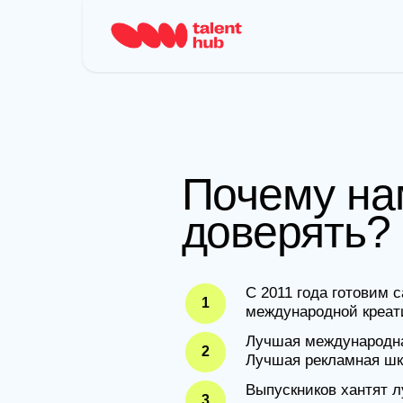
Почему нам 
доверять?
С 2011 года готовим самые 
1
международной креативной 
Лучшая международная школа
2
Лучшая рекламная школа по 
Выпускников хантят лучшие
3
и агентства.
Мы знаем все о том, как ус
4