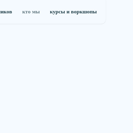
ников
кто мы
курсы и воркшопы