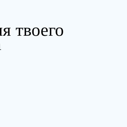
ля твоего
а