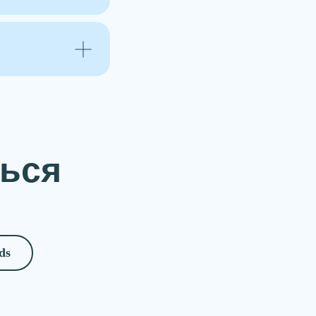
ься
ds