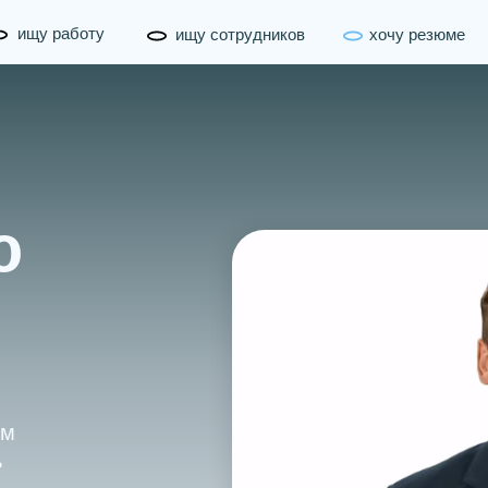
ищу работу
ищу сотрудников
хочу резюме
ю
им
ь