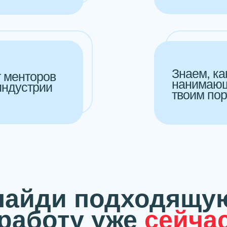
Знаем, ка
 менторов
нанимающ
индустрии
твоим по
найди подходящу
работу уже
сейча