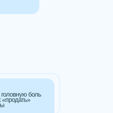
головную боль
к «продать»
сы