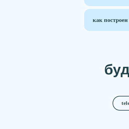
как построен
бу
te