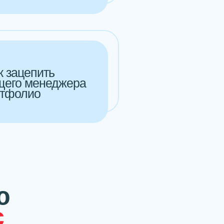
к зацепить
его менеджера
ртфолио
ю
с