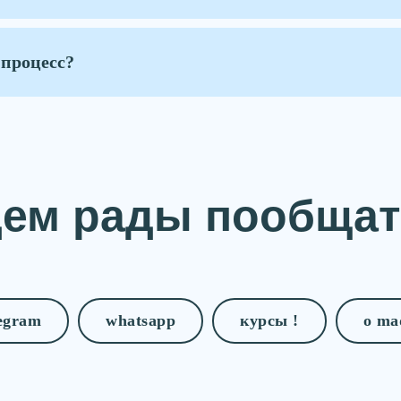
 процесс?
дем рады пообщат
legram
whatsapp
курсы !
о ma