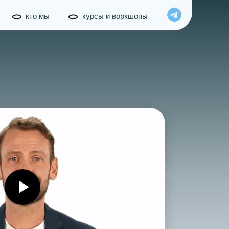
кто мы
курсы и воркшопы