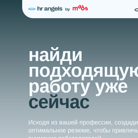
найди
подходящу
работу уже
сейчас
Исходя из вашей профессии, создад
оптимальное резюме, чтобы привлеч